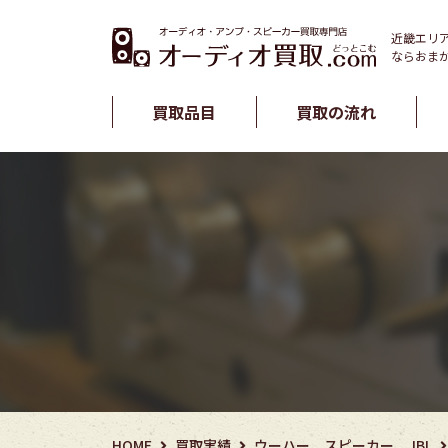
近畿エリ
ならおま
買取品目
買取の流れ
HOME
買取実績
ウーハー
スピーカー
JBL