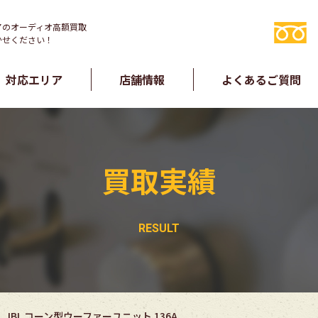
アのオーディオ高額買取
かせください！
対応エリア
店舗情報
よくあるご質問
買取実績
JBL コーン型ウーファーユニット 136A